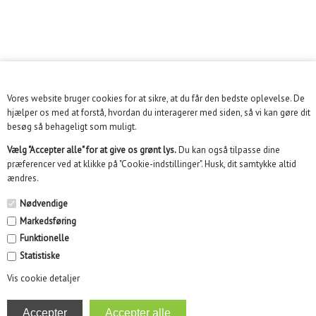
Vores website bruger cookies for at sikre, at du får den bedste oplevelse. De
KUNDESERVICE
hjælper os med at forstå, hvordan du interagerer med siden, så vi kan gøre dit
besøg så behageligt som muligt.
INFORMATION
Vælg "Accepter alle" for at give os grønt lys.
Du kan også tilpasse dine
præferencer ved at klikke på "Cookie-indstillinger". Husk, dit samtykke altid
KUNDECENTER
ændres.
SOME
Nødvendige
Markedsføring
NYHEDSBREV
Funktionelle
Statistiske
Vis cookie detaljer
Kidikid ApS | Engmarken 10, 8220 Brabrand | Email :
info@kidikid.dk | CVR 35532870