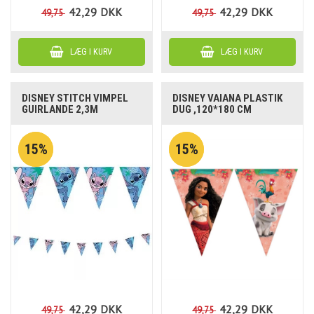
42,29
DKK
42,29
DKK
49,75
49,75
DISNEY STITCH VIMPEL
DISNEY VAIANA PLASTIK
GUIRLANDE 2,3M
DUG ,120*180 CM
15%
15%
42,29
DKK
42,29
DKK
49,75
49,75