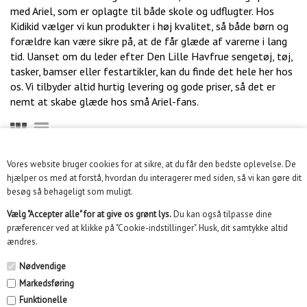
med Ariel, som er oplagte til både skole og udflugter. Hos
Kidikid vælger vi kun produkter i høj kvalitet, så både børn og
forældre kan være sikre på, at de får glæde af varerne i lang
tid. Uanset om du leder efter Den Lille Havfrue sengetøj, tøj,
tasker, bamser eller festartikler, kan du finde det hele her hos
os. Vi tilbyder altid hurtig levering og gode priser, så det er
nemt at skabe glæde hos små Ariel-fans.
Vores website bruger cookies for at sikre, at du får den bedste oplevelse. De
KUNDESERVICE
hjælper os med at forstå, hvordan du interagerer med siden, så vi kan gøre dit
besøg så behageligt som muligt.
INFORMATION
Vælg "Accepter alle" for at give os grønt lys.
Du kan også tilpasse dine
præferencer ved at klikke på "Cookie-indstillinger". Husk, dit samtykke altid
KUNDECENTER
ændres.
SOME
Nødvendige
Markedsføring
NYHEDSBREV
Funktionelle