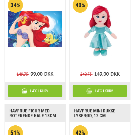
34%
40%
99,00
DKK
149,00
DKK
149,75
249,75
HAVFRUE FIGUR MED
HAVFRUE MINI DUKKE
ROTERENDE HALE 18CM
LYSERØD, 12 CM
51%
42%