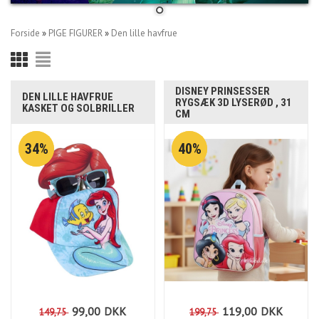
Forside
»
PIGE FIGURER
»
Den lille havfrue
DISNEY PRINSESSER
DEN LILLE HAVFRUE
RYGSÆK 3D LYSERØD , 31
KASKET OG SOLBRILLER
CM
34%
40%
99,00
DKK
119,00
DKK
149,75
199,75