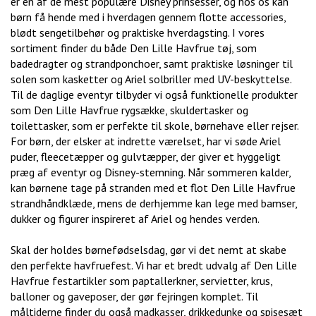
er en af de mest populære Disney prinsesser, og hos os kan
børn få hende med i hverdagen gennem flotte accessories,
blødt sengetilbehør og praktiske hverdagsting. I vores
sortiment finder du både Den Lille Havfrue tøj, som
badedragter og strandponchoer, samt praktiske løsninger til
solen som kasketter og Ariel solbriller med UV-beskyttelse.
Til de daglige eventyr tilbyder vi også funktionelle produkter
som Den Lille Havfrue rygsække, skuldertasker og
toilettasker, som er perfekte til skole, børnehave eller rejser.
For børn, der elsker at indrette værelset, har vi søde Ariel
puder, fleecetæpper og gulvtæpper, der giver et hyggeligt
præg af eventyr og Disney-stemning. Når sommeren kalder,
kan børnene tage på stranden med et flot Den Lille Havfrue
strandhåndklæde, mens de derhjemme kan lege med bamser,
dukker og figurer inspireret af Ariel og hendes verden.
Skal der holdes børnefødselsdag, gør vi det nemt at skabe
den perfekte havfruefest. Vi har et bredt udvalg af Den Lille
Havfrue festartikler som paptallerkner, servietter, krus,
balloner og gaveposer, der gør fejringen komplet. Til
måltiderne finder du også madkasser, drikkedunke og spisesæt