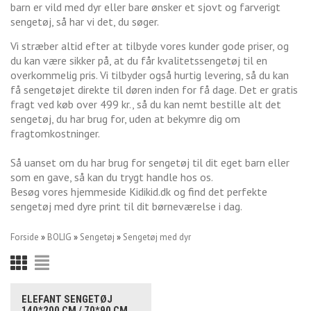
barn er vild med dyr eller bare ønsker et sjovt og farverigt
sengetøj, så har vi det, du søger.
Vi stræber altid efter at tilbyde vores kunder gode priser, og
du kan være sikker på, at du får kvalitetssengetøj til en
overkommelig pris. Vi tilbyder også hurtig levering, så du kan
få sengetøjet direkte til døren inden for få dage.
Det er gratis
fragt ved køb over 499 kr., så du kan nemt bestille alt det
sengetøj, du har brug for, uden at bekymre dig om
fragtomkostninger.
Så uanset om du har brug for sengetøj til dit eget barn eller
som en gave, så kan du trygt handle hos os.
Besøg vores hjemmeside Kidikid.dk og find det perfekte
sengetøj med dyre print til dit børneværelse i dag.
Forside
»
BOLIG
»
Sengetøj
»
Sengetøj med dyr
ELEFANT SENGETØJ
140*200 CM / 70*90 CM