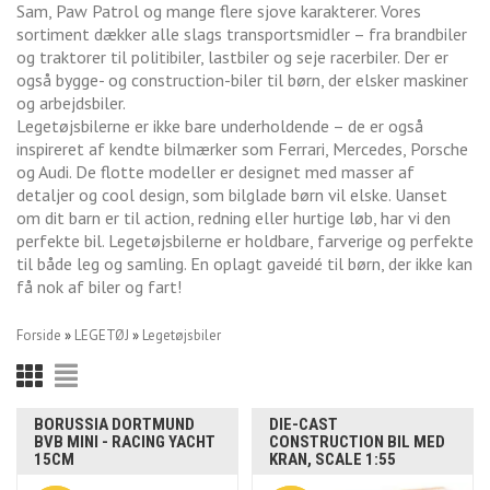
Sam, Paw Patrol og mange flere sjove karakterer. Vores
sortiment dækker alle slags transportsmidler – fra brandbiler
og traktorer til politibiler, lastbiler og seje racerbiler. Der er
også bygge- og construction-biler til børn, der elsker maskiner
og arbejdsbiler.
Legetøjsbilerne er ikke bare underholdende – de er også
inspireret af kendte bilmærker som Ferrari, Mercedes, Porsche
og Audi. De flotte modeller er designet med masser af
detaljer og cool design, som bilglade børn vil elske. Uanset
om dit barn er til action, redning eller hurtige løb, har vi den
perfekte bil. Legetøjsbilerne er holdbare, farverige og perfekte
til både leg og samling. En oplagt gaveidé til børn, der ikke kan
få nok af biler og fart!
Forside
»
LEGETØJ
»
Legetøjsbiler
BORUSSIA DORTMUND
DIE-CAST
BVB MINI - RACING YACHT
CONSTRUCTION BIL MED
15CM
KRAN, SCALE 1:55