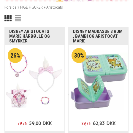
Forside
»
PIGE FIGURER
»
Aristocats
DISNEY ARISTOCATS
DISNEY MADKASSE 3 RUM
MARIE HÅRBØJLE OG
, BAMBI OG ARISTOCAT
SMYKKER
MARIE
26%
30%
59,00
DKK
62,83
DKK
79,75
89,75