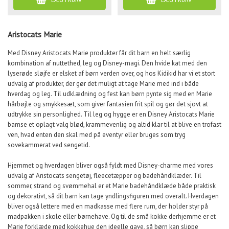
Aristocats Marie
Med Disney Aristocats Marie produkter får dit barn en helt særlig
kombination af nuttethed, leg og Disney-magi. Den hvide kat med den
lyserøde sløjfe er elsket af børn verden over, og hos Kidikid har vi et stort
udvalg af produkter, der gør det muligt at tage Marie med ind i både
hverdag og leg. Til udklædning og fest kan børn pynte sig med en Marie
hårbøjle og smykkesæt, som giver fantasien frit spil og gør det sjovt at
udtrykke sin personlighed. Til leg og hygge er en Disney Aristocats Marie
bamse et oplagt valg blød, krammevenlig og altid klar til at blive en trofast
ven, hvad enten den skal med på eventyr eller bruges som tryg
sovekammerat ved sengetid.
Hjemmet og hverdagen bliver også fyldt med Disney-charme med vores
udvalg af Aristocats sengetøj, fleecetæpper og badehåndklæder. Til
sommer, strand og svømmehal er et Marie badehåndklæde både praktisk
og dekorativt, så dit barn kan tage yndlingsfiguren med overalt. Hverdagen
bliver også lettere med en madkasse med flere rum, der holder styr på
madpakken i skole eller børnehave. Og til de små kokke derhjemme er et
Marie forklæde med kokkehue den ideelle gave, så børn kan slippe