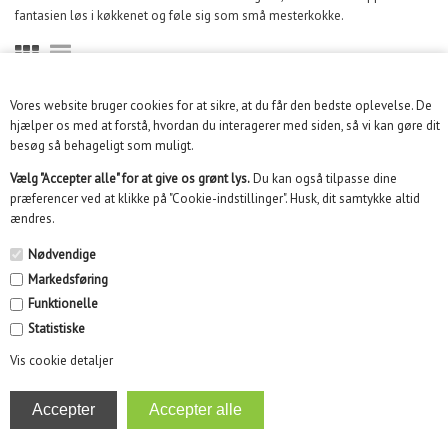
fantasien løs i køkkenet og føle sig som små mesterkokke.
Vores website bruger cookies for at sikre, at du får den bedste oplevelse. De
KUNDESERVICE
hjælper os med at forstå, hvordan du interagerer med siden, så vi kan gøre dit
besøg så behageligt som muligt.
INFORMATION
Vælg "Accepter alle" for at give os grønt lys.
Du kan også tilpasse dine
præferencer ved at klikke på "Cookie-indstillinger". Husk, dit samtykke altid
KUNDECENTER
ændres.
SOME
Nødvendige
Markedsføring
NYHEDSBREV
Funktionelle
Statistiske
Vis cookie detaljer
Kidikid ApS | Engmarken 10, 8220 Brabrand | Email :
info@kidikid.dk | CVR 35532870