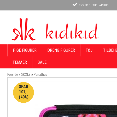
FYSISK BUTIK I ÅRHUS
PIGE FIGURER
DRENG FIGURER
TØJ
TILBEH
TEMAER
SALE
Forside
»
SKOLE
»
Penalhus
SPAR
101,-
(40%)