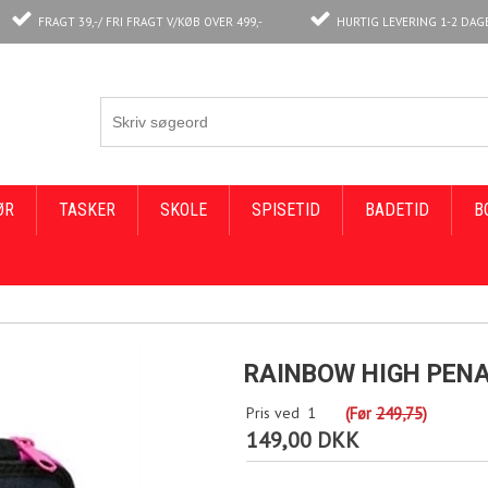
FRAGT 39,-/ FRI FRAGT V/KØB OVER 499,-
HURTIG LEVERING 1-2 DAG
ØR
TASKER
SKOLE
SPISETID
BADETID
B
RAINBOW HIGH PENA
Pris ved
1
(Før
249,75
)
149,00 DKK