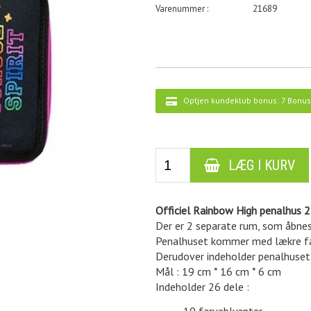
21689
Optjen kundeklub bonus:
7 Bonus
Officiel Rainbow High penalhus 2
Der er 2 separate rum, som åbnes
Penalhuset kommer med lækre farv
Derudover indeholder penalhuset e
Mål : 19 cm * 16 cm * 6 cm
Indeholder 26 dele :