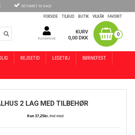
E
RETURRET 30 DAGE
FORSIDE
TILBUD
BUTIK
VILKÅR
FAVORIT
KURV
0
0,00
DKK
Kundeklub
OLIG
REJSETID
LEGETØJ
BØRNEFEST
LHUS 2 LAG MED TILBEHØR