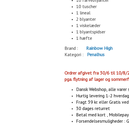
10 farveblyanter
10 tuscher
1 lineal
2 blyanter
1 viskelæder
1 blyantspidser
1 hæfte
Brand :
Rainbow High
Kategori :
P
enalhus
Ordrer afgivet fra 30/6 til 10/8/
pga. flytning af lager og sommerf
Dansk Webshop, alle varer 
Hurtig levering 1-2 hverda
Fragt 39 kr. eller Gratis ve
30 dages returret
Betal med kort , Mobilepay 
Forsendelsesmuligheder : 