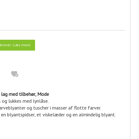
kroner
-
Læs mere
 lag med tilbehør, Mode
 og lukkes med lynlåse.
eblyanter og tuscher i masser af flotte farver.
n blyantspidser, et viskelæder og en almindelig blyant.