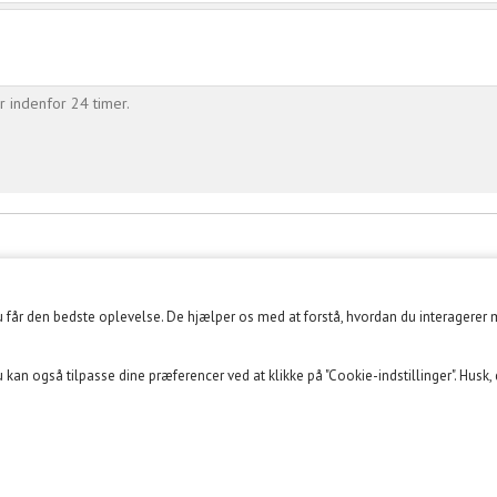
r indenfor 24 timer.
du får den bedste oplevelse. De hjælper os med at forstå, hvordan du interagerer 
KUNDECENTER
SOME
 kan også tilpasse dine præferencer ved at klikke på "Cookie-indstillinger". Husk,
Kundeklub
FACEBOOK
Min konto
INSTAGRAM
Opret Retur
YOUTUBE