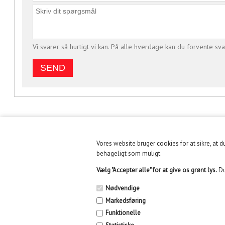
Vi svarer så hurtigt vi kan. På alle hverdage kan du forvente sva
Vores website bruger cookies for at sikre, at 
KUNDESERVICE
INFORMATION
behageligt som muligt.
Vælg "Accepter alle" for at give os grønt lys.
Du
Fysisk butik holder lukket
Handelsbetingelser
fra 30/6 til 10/8/26 pga.
Nødvendige
flytning af lager
Fysisk Butik i Århus
Markedsføring
Funktionelle
E-mail: info@kidikid.dk
Find os