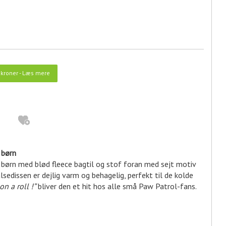
kroner
-
Læs mere
 børn
l børn med blød fleece bagtil og stof foran med sejt motiv
lsedissen er dejlig varm og behagelig, perfekt til de kolde
on a roll !”
bliver den et hit hos alle små Paw Patrol-fans.