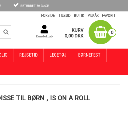
E
RETURRET 30 DAGE
FORSIDE
TILBUD
BUTIK
VILKÅR
FAVORIT
KURV
0
0,00
DKK
Kundeklub
OLIG
REJSETID
LEGETØJ
BØRNEFEST
SSE TIL BØRN , IS ON A ROLL