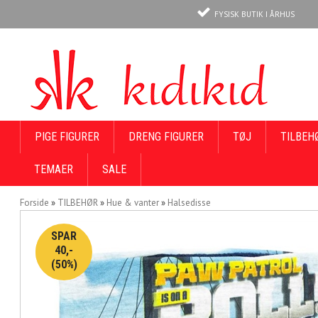
FYSISK BUTIK I ÅRHUS
PIGE FIGURER
DRENG FIGURER
TØJ
TILBEH
TEMAER
SALE
Forside
»
TILBEHØR
»
Hue & vanter
»
Halsedisse
SPAR
40,-
(50%)