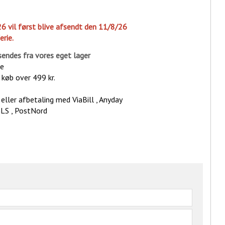
26 vil først blive afsendt den 11/8/26
erie.
sende
s fra vores eget lager
ge
d køb over 499 kr.
eller afbetaling med ViaBill , Anyday
GLS , PostNord