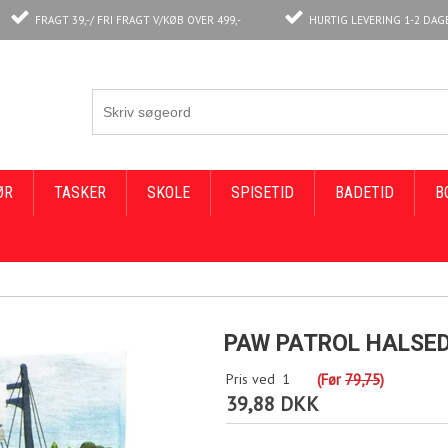
FRAGT 39,-/ FRI FRAGT V/KØB OVER 499,-
HURTIG LEVERING 1-2 DAG
ØR
TASKER
SKOLE
SPISETID
BADETID
B
PAW PATROL HALSEDI
Pris ved
1
(Før
79,75
)
39,88 DKK