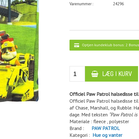
24296
Optjen kundeklub bonus:
2 Bonus
Officiel Paw Patrol halsedisse til
Officiel Paw Patrol halsedisse ti
af Chase, Marshall, og Rubble. Ha
dage. Med teksten
“Paw Patrol is 
Materiale : fleece , polyester
Brand :
P
AW PATROL
Kategori :
Hue og vanter