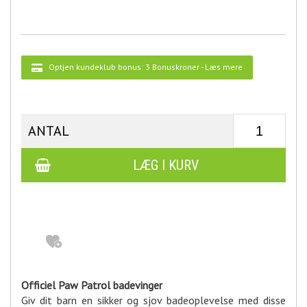
Optjen kundeklub bonus:
3 Bonuskroner
-
Læs mere
ANTAL
Officiel Paw Patrol badevinger
Giv dit barn en sikker og sjov badeoplevelse med disse