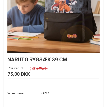
NARUTO RYGSÆK 39 CM
Pris ved
1
(Før
249,75
)
75,00 DKK
24213