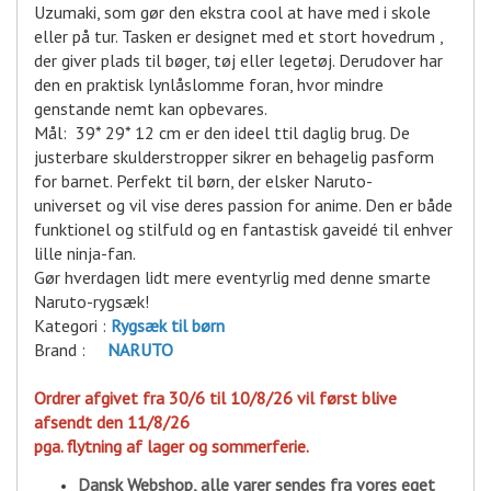
Uzumaki, som gør den ekstra cool at have med i skole
eller på tur. Tasken er designet med et stort hovedrum ,
der giver plads til bøger, tøj eller legetøj. Derudover har
den en praktisk lynlåslomme foran, hvor mindre
genstande nemt kan opbevares.
Mål: 39* 29* 12 cm er den ideel t
til daglig brug.
De
justerbare skulderstropper sikrer en behagelig pasform
for barnet. Perfekt til børn, der elsker Naruto-
universet og vil vise deres passion for anime. Den er både
funktionel og stilfuld og en fantastisk gaveidé til enhver
lille ninja-fan.
Gør hverdagen lidt mere eventyrlig med denne smarte
Naruto-rygsæk!
Kategori :
R
ygsæk til børn
Brand :
NARUTO
Ordrer afgivet fra 30/6 til 10/8/26 vil først blive
afsendt den 11/8/26
pga. flytning af lager og sommerferie.
Dansk Webshop, alle varer sende
s fra vores eget