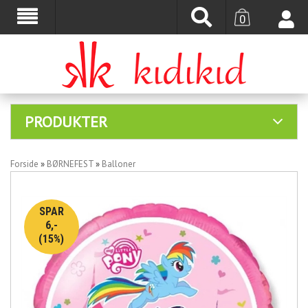
0
PRODUKTER
Forside
»
BØRNEFEST
»
Balloner
SPAR
6,-
(15%)