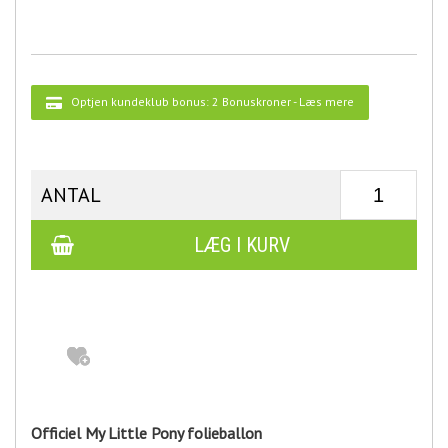
Optjen kundeklub bonus:
2 Bonuskroner
-
Læs mere
ANTAL
Officiel My Little Pony folieballon