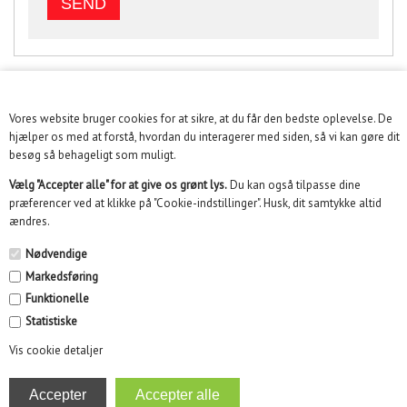
Vores website bruger cookies for at sikre, at du får den bedste oplevelse. De
KUNDESERVICE
hjælper os med at forstå, hvordan du interagerer med siden, så vi kan gøre dit
besøg så behageligt som muligt.
INFORMATION
Vælg "Accepter alle" for at give os grønt lys.
Du kan også tilpasse dine
præferencer ved at klikke på "Cookie-indstillinger". Husk, dit samtykke altid
KUNDECENTER
ændres.
SOME
Nødvendige
Markedsføring
NYHEDSBREV
Funktionelle
Statistiske
Vis cookie detaljer
Kidikid ApS | Engmarken 10, 8220 Brabrand | Email :
info@kidikid.dk | CVR 35532870