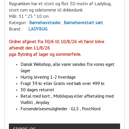
Rygsækken har et stort og flot 3D motiv af Ladybug,
stort rum og sidelomme til drikkedunk
Mål: 31 * 25 * 10 cm
Kategori :
Børnehavetaske
,
Børnehavestart sæt
Brand :
LADYBUG
Ordrer afgivet fra 30/6 til 10/8/26 vil først blive
afsendt den 11/8/26
pga. flytning af lager og sommerferie.
Dansk Webshop, alle varer sende
s fra vores eget
lager
Hurtig levering 1-2 hverdage
Fragt 39 kr. eller Gratis ved køb over 499 kr.
30 dages returret
Betal med kort , Mobilepay eller afbetaling med
ViaBill , Anyday
Forsendelsesmuligheder : GLS , PostNord