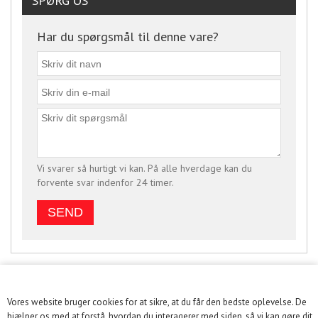
SPØRG OS
Har du spørgsmål til denne vare?
Vi svarer så hurtigt vi kan. På alle hverdage kan du
forvente svar indenfor 24 timer.
Vores website bruger cookies for at sikre, at du får den bedste oplevelse. De
hjælper os med at forstå, hvordan du interagerer med siden, så vi kan gøre dit