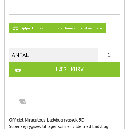
Optjen kundeklub bonus:
4 Bonuskroner
-
Læs mere
ANTAL
Officiel Miraculous Ladybug rygsæk 3D
Super sej rygsæk til piger som er vilde med Ladybug