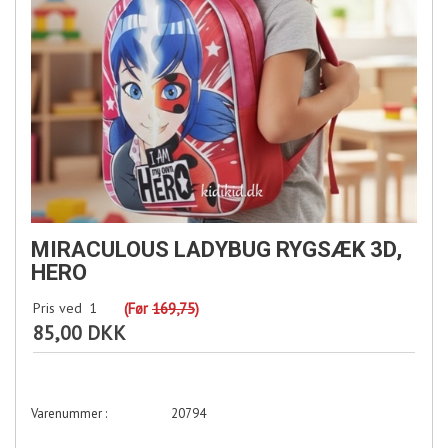
MIRACULOUS LADYBUG RYGSÆK 3D,
HERO
Pris ved
1
(Før
169,75
)
85,00 DKK
20794