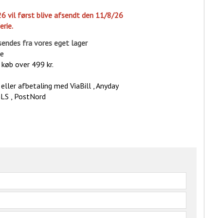
26 vil først blive afsendt den 11/8/26
erie.
sende
s fra vores eget lager
ge
d køb over 499 kr.
eller afbetaling med ViaBill , Anyday
GLS , PostNord