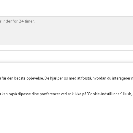
r indenfor 24 timer.
du får den bedste oplevelse. De hjælper os med at forstå, hvordan du interagerer 
KUNDECENTER
SOME
 kan også tilpasse dine præferencer ved at klikke på "Cookie-indstillinger". Husk,
Kundeklub
FACEBOOK
Min konto
INSTAGRAM
Opret Retur
YOUTUBE