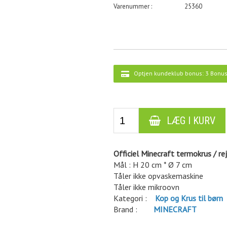
25360
Optjen kundeklub bonus:
3 Bonus
Officiel Minecraft termokrus / re
Mål : H 20 cm * Ø 7 cm
Tåler ikke opvaskemaskine
Tåler ikke mikroovn
Kategori :
Kop og Krus til børn
Brand :
MINECRAFT