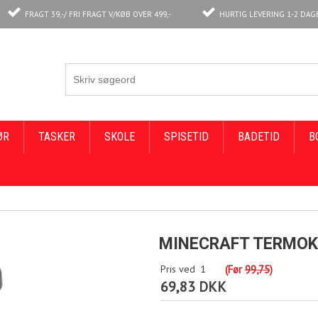
FRAGT 39,-/ FRI FRAGT V/KØB OVER 499,-
HURTIG LEVERING 1-2 DAG
ØR
TASKER
SKOLE
SPISETID
BADETID
B
MINECRAFT TERMOK
Pris ved
1
(Før
99,75
)
69,83 DKK