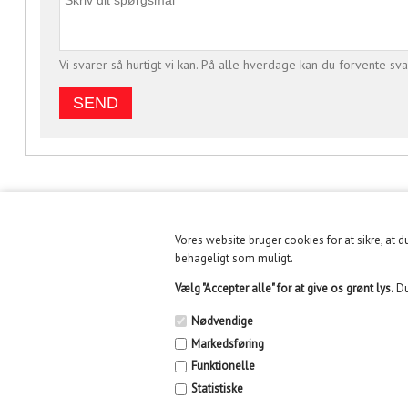
Vi svarer så hurtigt vi kan. På alle hverdage kan du forvente sva
Vores website bruger cookies for at sikre, at 
KUNDESERVICE
INFORMATION
behageligt som muligt.
Vælg "Accepter alle" for at give os grønt lys.
Du
Fysisk butik holder lukket
Handelsbetingelser
fra 30/6 til 10/8/26 pga.
Nødvendige
flytning af lager
Fysisk Butik i Århus
Markedsføring
Funktionelle
E-mail: info@kidikid.dk
Find os
Statistiske