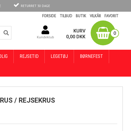
E
RETURRET 30 DAGE
FORSIDE
TILBUD
BUTIK
VILKÅR
FAVORIT
KURV
0
0,00
DKK
Kundeklub
OLIG
REJSETID
LEGETØJ
BØRNEFEST
RUS / REJSEKRUS