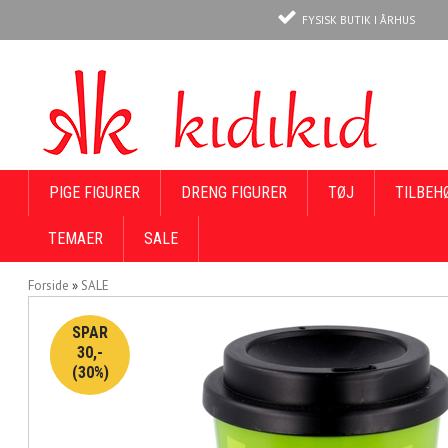
FYSISK BUTIK I ÅRHUS
PIGE FIGURER
DRENG FIGURER
TØJ
TILBEH
TEMAER
SALE
Forside
»
SALE
SPAR
30,-
(30%)