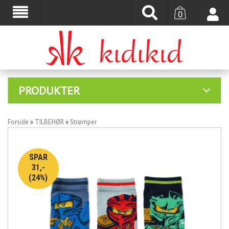
0
PRODUKTER
Forside
»
TILBEHØR
»
Strømper
SPAR
31,-
(24%)