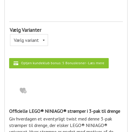
Vælg Varianter
Optjen kundeklub bonus:
5 Bonuskroner
-
Læs mere
Officielle LEGO® NINJAGO® strømper i 3-pak til drenge
Giv hverdagen et eventyrligt twist med denne 3-pak
strømper til drenge, der elsker LEGO® NINJAGO®
universet. Hver strømpe er prydet med motiver af de