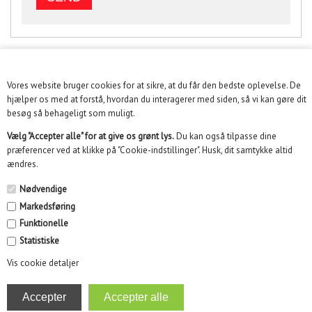
Vores website bruger cookies for at sikre, at du får den bedste oplevelse. De
KUNDESERVICE
hjælper os med at forstå, hvordan du interagerer med siden, så vi kan gøre dit
besøg så behageligt som muligt.
INFORMATION
Vælg "Accepter alle" for at give os grønt lys.
Du kan også tilpasse dine
præferencer ved at klikke på "Cookie-indstillinger". Husk, dit samtykke altid
KUNDECENTER
ændres.
SOME
Nødvendige
Markedsføring
NYHEDSBREV
Funktionelle
Statistiske
Vis cookie detaljer
Kidikid ApS | Engmarken 10, 8220 Brabrand | Email :
info@kidikid.dk | CVR 35532870