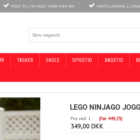
FRAGT 39,-/ FRI FRAGT V/KØB OVER 499,-
HURTIG LEVERING 1-2 DAG
ØR
TASKER
SKOLE
SPISETID
BADETID
B
LEGO NINJAGO JOGG
Pris ved
1
(Før
449,75
)
349,00 DKK