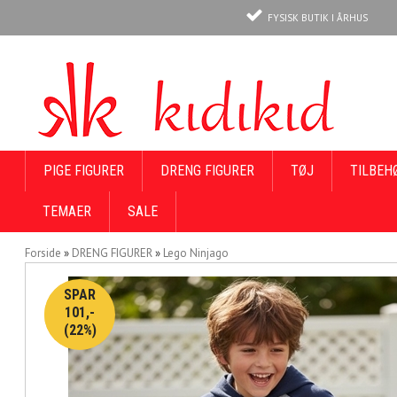
FYSISK BUTIK I ÅRHUS
PIGE FIGURER
DRENG FIGURER
TØJ
TILBEH
TEMAER
SALE
Forside
»
DRENG FIGURER
»
Lego Ninjago
SPAR
101,-
(22%)