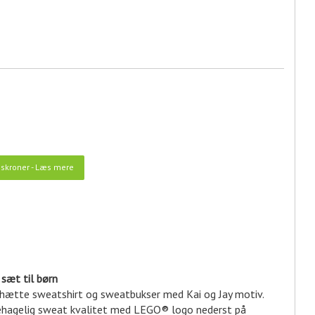
skroner
-
Læs mere
sæt til børn
hætte sweatshirt og sweatbukser med Kai og Jay motiv.
behagelig sweat kvalitet med LEGO® logo nederst på