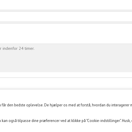
r indenfor 24 timer.
du får den bedste oplevelse. De hjælper os med at forstå, hvordan du interagerer 
KUNDECENTER
SOME
 kan også tilpasse dine præferencer ved at klikke på "Cookie-indstillinger". Husk,
Kundeklub
FACEBOOK