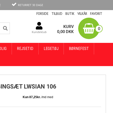
E
RETURRET 30 DAGE
FORSIDE
TILBUD
BUTIK
VILKÅR
FAVORIT
KURV
0
0,00
DKK
Kundeklub
OLIG
REJSETID
LEGETØJ
BØRNEFEST
INGSÆT LWSIAN 106