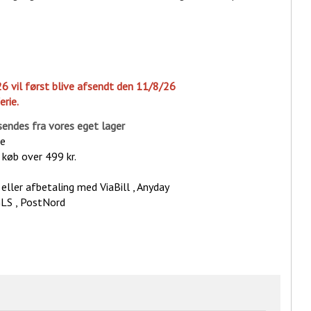
26 vil først blive afsendt den 11/8/26
erie.
sende
s fra vores eget lager
ge
d køb over 499 kr.
eller afbetaling med ViaBill , Anyday
GLS , PostNord