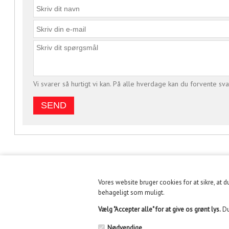
Vi svarer så hurtigt vi kan. På alle hverdage kan du forvente sva
Vores website bruger cookies for at sikre, at 
KUNDESERVICE
INFORMATION
behageligt som muligt.
Vælg "Accepter alle" for at give os grønt lys.
Du
Fysisk butik holder lukket
Handelsbetingelser
fra 30/6 til 10/8/26 pga.
Nødvendige