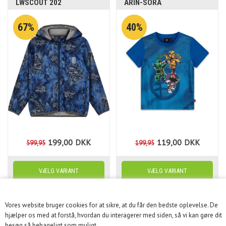
LWSCOUT 202
ARIN-SORA
67%
40%
199,00
DKK
119,00
DKK
599,95
199,95
Vores website bruger cookies for at sikre, at du får den bedste oplevelse. De
KUNDESERVICE
hjælper os med at forstå, hvordan du interagerer med siden, så vi kan gøre dit
besøg så behageligt som muligt.