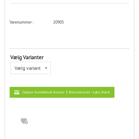
20905
Vælg Varianter
Optjen kundeklub bonus:
5 Bonuskroner
-
Læs mere