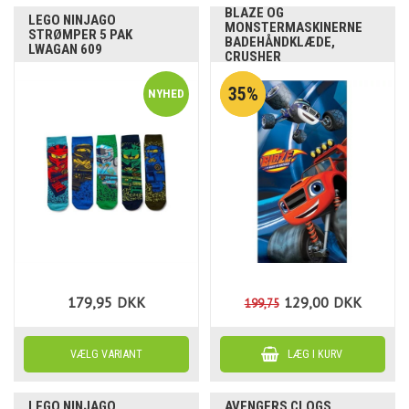
BLAZE OG
LEGO NINJAGO
MONSTERMASKINERNE
STRØMPER 5 PAK
BADEHÅNDKLÆDE,
LWAGAN 609
CRUSHER
35%
179,95
DKK
129,00
DKK
199,75
LEGO NINJAGO
AVENGERS CLOGS