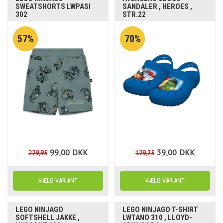
SWEATSHORTS LWPASI
SANDALER , HEROES ,
302
STR.22
57%
70%
99,00
DKK
39,00
DKK
229,95
129,75
LEGO NINJAGO
LEGO NINJAGO T-SHIRT
SOFTSHELL JAKKE ,
LWTANO 310 , LLOYD-