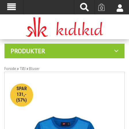
0
PRODUKTER
Forside
»
TØJ
»
Bluser
SPAR
131,-
(57%)