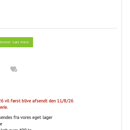
kroner
-
Læs mere
26 vil først blive afsendt den 11/8/26
erie.
sende
s fra vores eget lager
ge