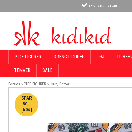
FYSISK BUTIK I ÅRHUS
PIGE FIGURER
DRENG FIGURER
TØJ
TILBEH
TEMAER
SALE
Forside
»
PIGE FIGURER
»
Harry Potter
SPAR
50,-
(50%)