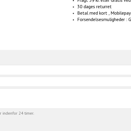
Fragt 39 kr. eller Gratis ve
30 dages returret
Betal med kort , Mobilepay 
Forsendelsesmuligheder : 
r indenfor 24 timer.