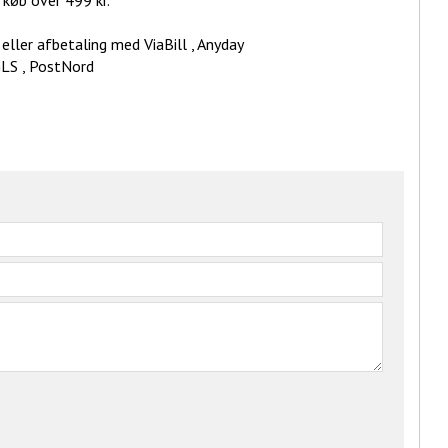
d køb over 499 kr.
eller afbetaling med ViaBill , Anyday
GLS , PostNord