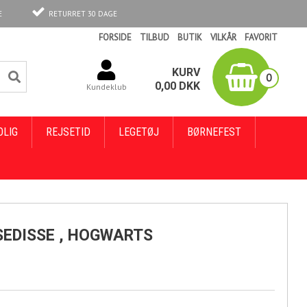
E
RETURRET 30 DAGE
FORSIDE
TILBUD
BUTIK
VILKÅR
FAVORIT
KURV
0
0,00
DKK
Kundeklub
OLIG
REJSETID
LEGETØJ
BØRNEFEST
EDISSE , HOGWARTS