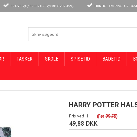
FRAGT 39,-/ FRI FRAGT V/KØB OVER 499,-
HURTIG LEVERING 1-2 DAG
ØR
TASKER
SKOLE
SPISETID
BADETID
B
HARRY POTTER HALS
Pris ved
1
(Før
99,75
)
49,88 DKK