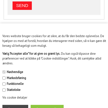
Vores website bruger cookies for at sikre, at du får den bedste oplevelse. De
KUNDESERVICE
hjælper os med at forstå, hvordan du interagerer med siden, så vi kan gøre dit
besøg så behageligt som muligt.
INFORMATION
Vælg "Accepter alle" for at give os grønt lys.
Du kan også tilpasse dine
præferencer ved at klikke på "Cookie-indstillinger". Husk, dit samtykke altid
KUNDECENTER
ændres.
SOME
Nødvendige
Markedsføring
NYHEDSBREV
Funktionelle
Statistiske
Vis cookie detaljer
Kidikid ApS | Engmarken 10, 8220 Brabrand | Email :
info@kidikid.dk | CVR 35532870