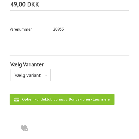
49,00 DKK
20953
Vælg Varianter
Optjen kundeklub bonus:
2 Bonuskroner
-
Læs mere