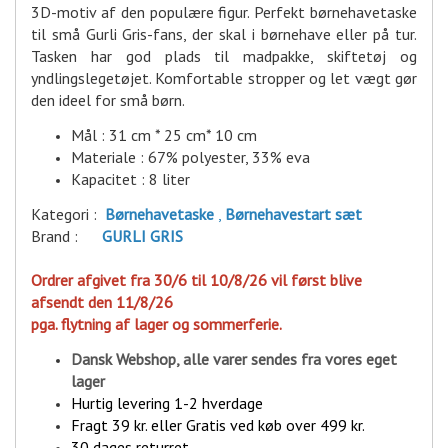
3D-motiv af den populære figur. Perfekt børnehavetaske
til små Gurli Gris-fans, der skal i børnehave eller på tur.
Tasken har god plads til madpakke, skiftetøj og
yndlingslegetøjet. Komfortable stropper og let vægt gør
den ideel for små børn.
Mål : 31 cm * 25 cm* 10 cm
Materiale : 67% polyester, 33% eva
Kapacitet : 8 liter
Kategori :
Børnehavetaske
,
Børnehavestart sæt
Brand :
GURLI GRIS
Ordrer afgivet fra 30/6 til 10/8/26 vil først blive
afsendt den 11/8/26
pga. flytning af lager og sommerferie.
Dansk Webshop, alle varer sende
s fra vores eget
lager
Hurtig levering 1-2 hverdage
Fragt 39 kr. eller Gratis ved køb over 499 kr.
30 dages returret