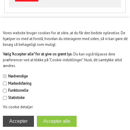
Vores website bruger cookies for at sikre, at du får den bedste oplevelse. De
KUNDESERVICE
hjælper os med at forstå, hvordan du interagerer med siden, så vi kan gøre dit
besøg så behageligt som muligt.
INFORMATION
Vælg "Accepter alle" for at give os grønt lys.
Du kan også tilpasse dine
præferencer ved at klikke på "Cookie-indstillinger". Husk, dit samtykke altid
KUNDECENTER
ændres.
SOME
Nødvendige
Markedsføring
NYHEDSBREV
Funktionelle
Statistiske
Vis cookie detaljer
Kidikid ApS | Engmarken 10, 8220 Brabrand | Email :
info@kidikid.dk | CVR 35532870