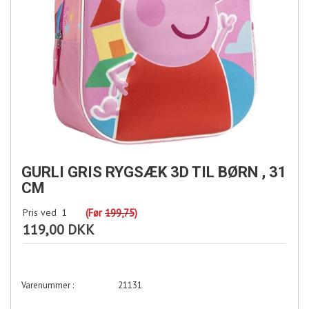
GURLI GRIS RYGSÆK 3D TIL BØRN , 31
CM
Pris ved
1
(Før
199,75
)
119,00 DKK
21131