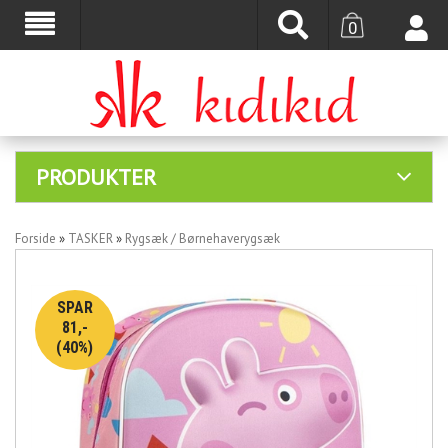
0
PRODUKTER
Forside
»
TASKER
»
Rygsæk / Børnehaverygsæk
SPAR
81,-
(40%)