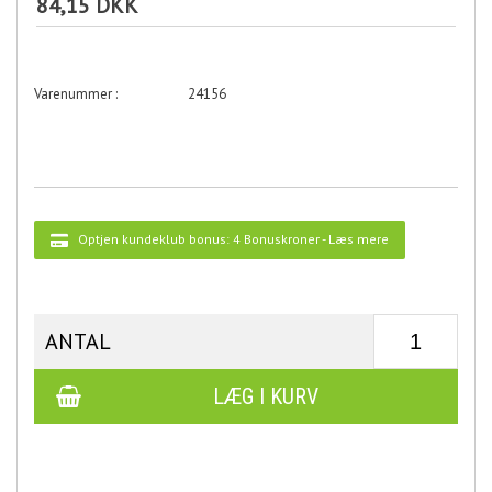
84,15 DKK
24156
Optjen kundeklub bonus:
4 Bonuskroner
-
Læs mere
ANTAL