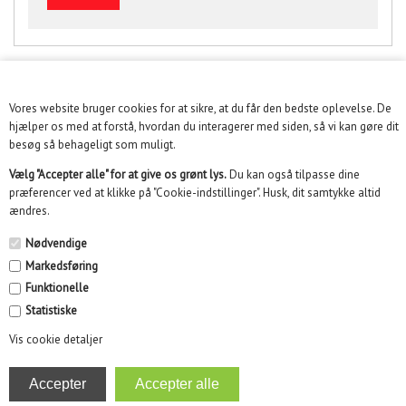
Vores website bruger cookies for at sikre, at du får den bedste oplevelse. De
KUNDESERVICE
hjælper os med at forstå, hvordan du interagerer med siden, så vi kan gøre dit
besøg så behageligt som muligt.
INFORMATION
Vælg "Accepter alle" for at give os grønt lys.
Du kan også tilpasse dine
præferencer ved at klikke på "Cookie-indstillinger". Husk, dit samtykke altid
KUNDECENTER
ændres.
SOME
Nødvendige
Markedsføring
NYHEDSBREV
Funktionelle
Statistiske
Vis cookie detaljer
Kidikid ApS | Engmarken 10, 8220 Brabrand | Email :
info@kidikid.dk | CVR 35532870