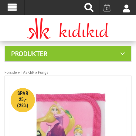
0
PRODUKTER
Forside
»
TASKER
»
Punge
SPAR
25,-
(28%)