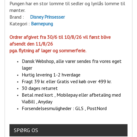
Pungen har en stor lomme til sedler og lynlås lomme til
mønter.
Brand :
D
isney Prinsesser
Kategori :
Børnepung
Ordrer afgivet fra 30/6 til 10/8/26 vil først blive
afsendt den 11/8/26
pga. flytning af lager og sommerferie.
Dansk Webshop, alle varer sende
s fra vores eget
lager
Hurtig levering 1-2 hverdage
Fragt 39 kr. eller Gratis ved køb over 499 kr.
30 dages returret
Betal med kort , Mobilepay eller afbetaling med
ViaBill , Anyday
Forsendelsesmuligheder : GLS , PostNord
SPØRG OS