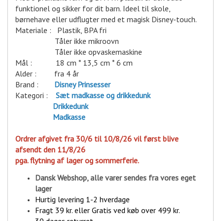
funktionel og sikker for dit barn. Ideel til skole,
børnehave eller udflugter med et magisk Disney-touch.
Materiale : Plastik, BPA fri
Tåler ikke mikroovn
Tåler ikke opvaskemaskine
Mål : 18 cm * 13,5 cm * 6 cm
Alder : fra 4 år
Brand :
D
isney Prinsesser
Kategori :
Sæt madkasse og drikkedunk
Drikkedunk
Madkasse
Ordrer afgivet fra 30/6 til 10/8/26 vil først blive
afsendt den 11/8/26
pga. flytning af lager og sommerferie.
Dansk Webshop, alle varer sende
s fra vores eget
lager
Hurtig levering 1-2 hverdage
Fragt 39 kr. eller Gratis ved køb over 499 kr.