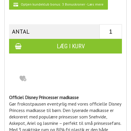
Optjen kundeklub bonus:
3 Bonuskroner
-
Læs mere
ANTAL
Officiel Disney Princesser madkasse
Gør frokostpausen eventyrlig med vores officielle Disney
Princess madkasse til børn. Den lyserøde madkasse er
dekoreret med populære prinsesser som Snehvide,
Askepot, Ariel og Jasmine – perfekt til små prinsessefans.
Med 3 praktiske rum og BPA-fri plastik er den både