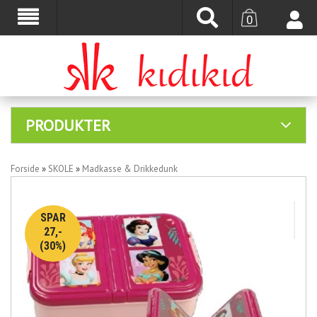
0
PRODUKTER
Forside
»
SKOLE
»
Madkasse & Drikkedunk
SPAR
27,-
(30%)