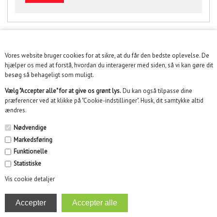
Vores website bruger cookies for at sikre, at du får den bedste oplevelse. De
KUNDESERVICE
hjælper os med at forstå, hvordan du interagerer med siden, så vi kan gøre dit
besøg så behageligt som muligt.
INFORMATION
Vælg "Accepter alle" for at give os grønt lys.
Du kan også tilpasse dine
præferencer ved at klikke på "Cookie-indstillinger". Husk, dit samtykke altid
KUNDECENTER
ændres.
SOME
Nødvendige
Markedsføring
NYHEDSBREV
Funktionelle
Statistiske
Vis cookie detaljer
Kidikid ApS | Engmarken 10, 8220 Brabrand | Email :
info@kidikid.dk | CVR 35532870