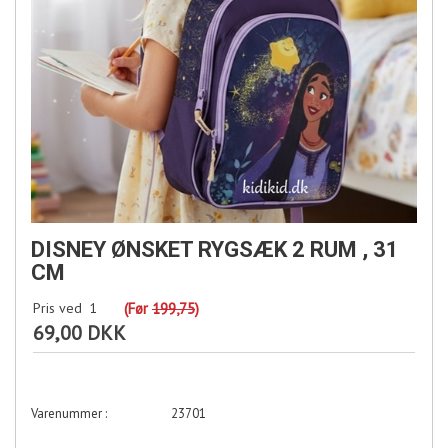
DISNEY ØNSKET RYGSÆK 2 RUM , 31
CM
Pris ved
1
(Før
199,75
)
69,00 DKK
23701