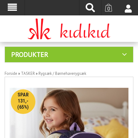
0
PRODUKTER
Forside
»
TASKER
»
Rygsæk / Børnehaverygsæk
SPAR
131,-
(65%)