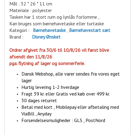
Mål : 32 * 26 * 11 cm
Materiale : polyester
Tasken har 1 stort rum og lynlås forlomme ,
Kan bruges som børnehavetaske eller turtaske
Kategori :
Børnehavetaske
,
Børnehavestart sæt
Brand :
Disney Ønsket
Ordrer afgivet fra 30/6 til 10/8/26 vil først blive
afsendt den 11/8/26
pga. flytning af lager og sommerferie.
Dansk Webshop, alle varer sende
s fra vores eget
lager
Hurtig levering 1-2 hverdage
Fragt 39 kr. eller Gratis ved køb over 499 kr.
30 dages returret
Betal med kort , Mobilepay eller afbetaling med
ViaBill , Anyday
Forsendelsesmuligheder : GLS , PostNord