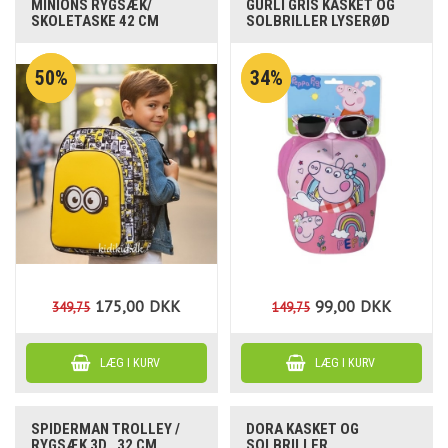
MINIONS RYGSÆK/
GURLI GRIS KASKET OG
SKOLETASKE 42 CM
SOLBRILLER LYSERØD
50%
34%
175,00
DKK
99,00
DKK
349,75
149,75
SPIDERMAN TROLLEY /
DORA KASKET OG
RYGSÆK 3D , 32 CM
SOLBRILLER