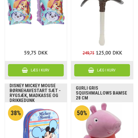
59,75
DKK
125,00
DKK
249,75
DISNEY MICKEY MOUSE
GURLI GRIS
BØRNEHAVESTART SÆT -
SQUISHMALLOWS BAMSE
RYGSÆK, MADKASSE OG
28 CM
DRIKKEDUNK
38%
50%