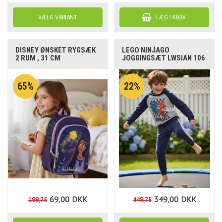
DISNEY ØNSKET RYGSÆK
LEGO NINJAGO
2 RUM , 31 CM
JOGGINGSÆT LWSIAN 106
65%
22%
69,00
DKK
349,00
DKK
199,75
449,75