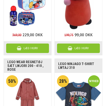
229,00
DKK
99,00
DKK
369,00
199,75
LEGO WEAR REGNETØJ
LEGO NINJAGO T-SHIRT
SÆT LWJORI 200 - 410 ,
LWTAJ 310
ROSE
50%
28%