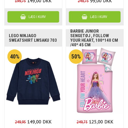
149,00
DKK
99,00
DKK
199,75
249,75
BARBIE JUNIOR
LEGO NINJAGO
SENGETØJ , FOLLOW
SWEATSHIRT LWSAKU 703
YOUR HEART, 100*140 CM
/40* 45 CM
40%
50%
149,00
DKK
125,00
DKK
249,95
249,75