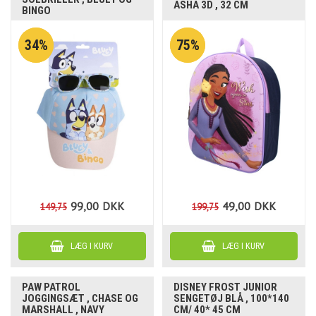
ASHA 3D , 32 CM
BINGO
34%
75%
99,00
DKK
49,00
DKK
149,75
199,75
PAW PATROL
DISNEY FROST JUNIOR
JOGGINGSÆT , CHASE OG
SENGETØJ BLÅ , 100*140
MARSHALL , NAVY
CM/ 40* 45 CM