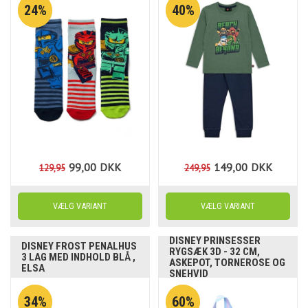
24%
40%
99,00
DKK
149,00
DKK
129,95
249,95
DISNEY PRINSESSER
DISNEY FROST PENALHUS
RYGSÆK 3D - 32 CM,
3 LAG MED INDHOLD BLÅ ,
ASKEPOT, TORNEROSE OG
ELSA
SNEHVID
34%
60%