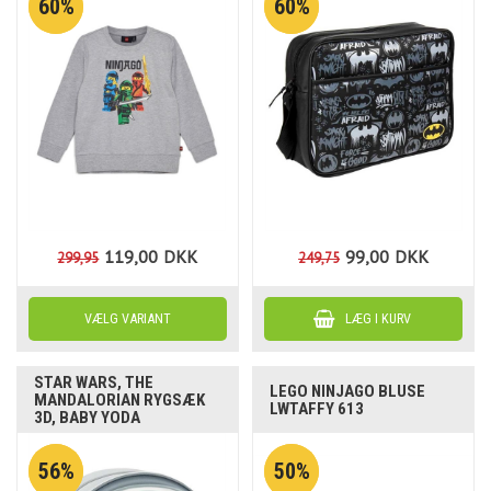
60%
60%
119,00
DKK
99,00
DKK
299,95
249,75
STAR WARS, THE
LEGO NINJAGO BLUSE
MANDALORIAN RYGSÆK
LWTAFFY 613
3D, BABY YODA
56%
50%