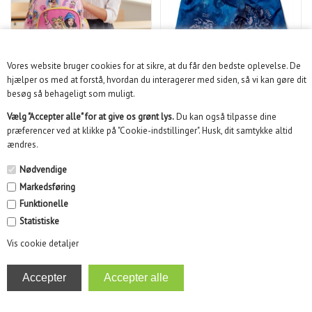
Vores website bruger cookies for at sikre, at du får den bedste oplevelse. De
hjælper os med at forstå, hvordan du interagerer med siden, så vi kan gøre dit
besøg så behageligt som muligt.
449,00
DKK
84,98
DKK
699,00
169,95
Vælg "Accepter alle" for at give os grønt lys.
Du kan også tilpasse dine
præferencer ved at klikke på "Cookie-indstillinger". Husk, dit samtykke altid
ændres.
Nødvendige
LEGO NINJAGO BLUSE
THE MADALORIAN
LWTAFFY 115, RISE TO
Markedsføring
SKULDERTASKE
THE CHALENGE
Funktionelle
Statistiske
71%
50%
Vis cookie detaljer