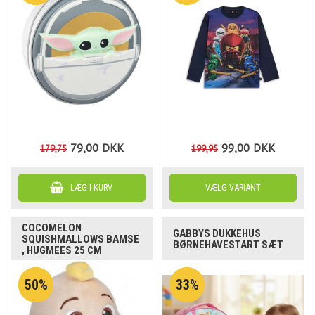
79,00
DKK
99,00
DKK
179,75
199,95
COCOMELON
GABBYS DUKKEHUS
SQUISHMALLOWS BAMSE
BØRNEHAVESTART SÆT
, HUGMEES 25 CM
50%
33%