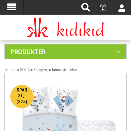
0
PRODUKTER
Forside
»
BOLIG
»
Sengetøj
»
Junior størrelse
SPAR
81,-
(32%)