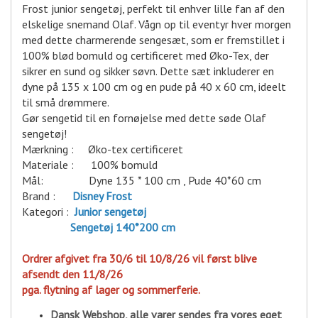
Frost junior sengetøj, perfekt til enhver lille fan af den
elskelige snemand Olaf. Vågn op til eventyr hver morgen
med dette charmerende sengesæt, som er fremstillet i
100% blød bomuld og certificeret med Øko-Tex, der
sikrer en sund og sikker søvn. Dette sæt inkluderer en
dyne på 135 x 100 cm og en pude på 40 x 60 cm, ideelt
til små drømmere.
Gør sengetid til en fornøjelse med dette søde Olaf
sengetøj!
Mærkning : Øko-tex certificeret
Materiale : 100% bomuld
Mål: Dyne 135 * 100 cm , Pude 40*60 cm
Brand :
D
isney Frost
Kategori :
Junior sengetøj
Sengetøj 140*200 cm
Ordrer afgivet fra 30/6 til 10/8/26 vil først blive
afsendt den 11/8/26
pga. flytning af lager og sommerferie.
Dansk Webshop, alle varer sende
s fra vores eget