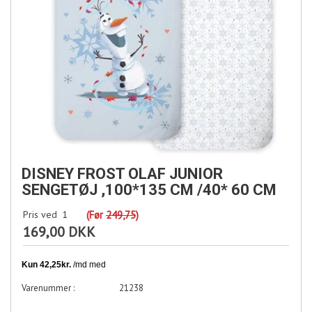
DISNEY FROST OLAF JUNIOR
SENGETØJ ,100*135 CM /40* 60 CM
Pris ved
1
(Før
249,75
)
169,00 DKK
21238