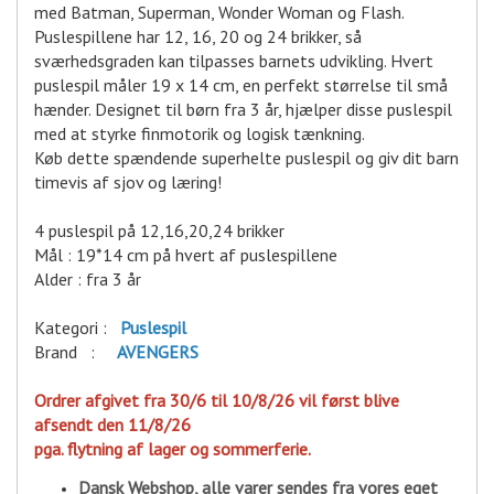
med Batman, Superman, Wonder Woman og Flash.
Puslespillene har 12, 16, 20 og 24 brikker, så
sværhedsgraden kan tilpasses barnets udvikling. Hvert
puslespil måler 19 x 14 cm, en perfekt størrelse til små
hænder. Designet til børn fra 3 år, hjælper disse puslespil
med at styrke finmotorik og logisk tænkning.
Køb dette spændende superhelte puslespil og giv dit barn
timevis af sjov og læring!
4 puslespil på 12,16,20,24 brikker
Mål : 19*14 cm på hvert af puslespillene
Alder : fra 3 år
Kategori :
Puslespil
Brand :
A
VENGERS
Ordrer afgivet fra 30/6 til 10/8/26 vil først blive
afsendt den 11/8/26
pga. flytning af lager og sommerferie.
Dansk Webshop, alle varer sende
s fra vores eget