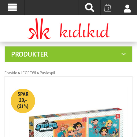
0
PRODUKTER
Forside
»
LEGETØJ
»
Puslespil
SPAR
20,-
(21%)