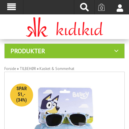
0
PRODUKTER
Forside
»
TILBEHØR
»
Kasket & Sommerhat
SPAR
51,-
(34%)