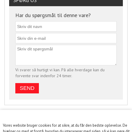
SPØRG OS
Har du spørgsmål til denne vare?
Vi svarer så hurtigt vi kan. På alle hverdage kan du
forvente svar indenfor 24 timer.
Vores website bruger cookies for at sikre, at du får den bedste oplevelse. De
hjælper os med at forstå, hvordan du interagerer med siden, så vi kan gøre dit