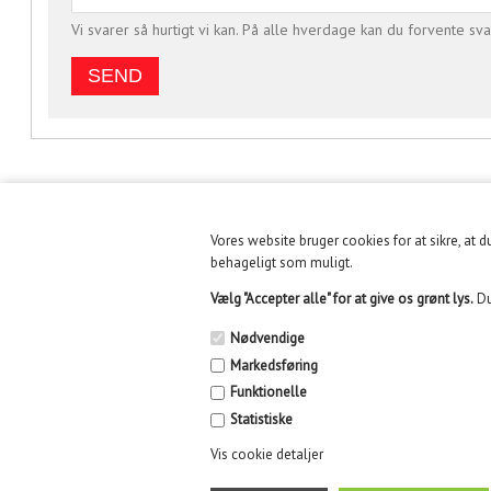
Vi svarer så hurtigt vi kan. På alle hverdage kan du forvente sva
Vores website bruger cookies for at sikre, at 
KUNDESERVICE
INFORMATION
behageligt som muligt.
Vælg "Accepter alle" for at give os grønt lys.
Du
Fysisk butik holder lukket
Handelsbetingelser
fra 30/6 til 10/8/26 pga.
Nødvendige
flytning af lager
Fysisk Butik i Århus
Markedsføring
Funktionelle
E-mail: info@kidikid.dk
Find os
Statistiske
Vis cookie detaljer
Fødevarekontrol