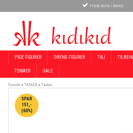
FYSISK BUTIK I ÅRHUS
PIGE FIGURER
DRENG FIGURER
TØJ
TILBEH
TEMAER
SALE
Forside
»
TASKER
»
Tasker
SPAR
151,-
(60%)