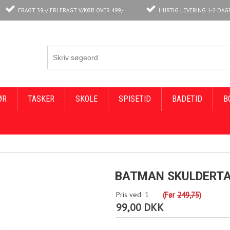
FRAGT 39,-/ FRI FRAGT V/KØB OVER 499,-
HURTIG LEVERING 1-2 DAG
ØR
TASKER
SKOLE
SPISETID
BADETID
B
BATMAN SKULDERT
Pris ved
1
(Før
249,75
)
99,00 DKK