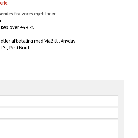
erie.
sende
s fra vores eget lager
ge
d køb over 499 kr.
eller afbetaling med ViaBill , Anyday
GLS , PostNord