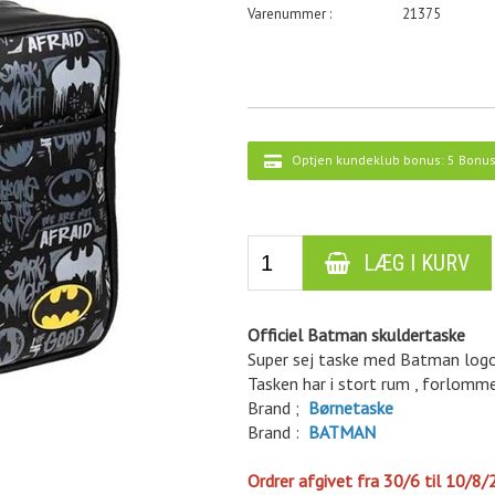
21375
Optjen kundeklub bonus:
5 Bonus
Officiel Batman skuldertaske
Super sej taske med Batman log
Tasken har i stort rum , forlomme
Brand ;
Børnetaske
Brand :
BATMAN
Ordrer afgivet fra 30/6 til 10/8/