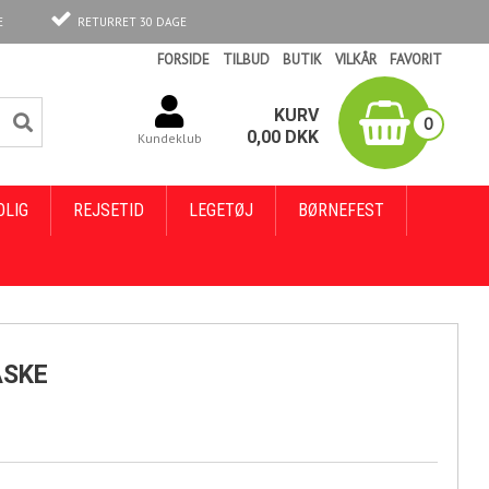
E
RETURRET 30 DAGE
FORSIDE
TILBUD
BUTIK
VILKÅR
FAVORIT
KURV
0
0,00
DKK
Kundeklub
OLIG
REJSETID
LEGETØJ
BØRNEFEST
ASKE