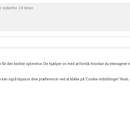
r indenfor 24 timer.
du får den bedste oplevelse. De hjælper os med at forstå, hvordan du interagerer 
KUNDECENTER
SOME
 kan også tilpasse dine præferencer ved at klikke på "Cookie-indstillinger". Husk,
Kundeklub
FACEBOOK
Min konto
INSTAGRAM
Opret Retur
YOUTUBE
Mine favoritter