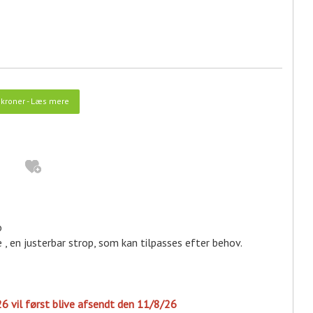
kroner
-
Læs mere
o
 , en justerbar strop, som kan tilpasses efter behov.
26 vil først blive afsendt den 11/8/26