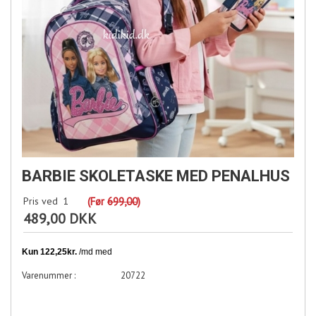
BARBIE SKOLETASKE MED PENALHUS
Pris ved
1
(Før
699,00
)
489,00 DKK
20722