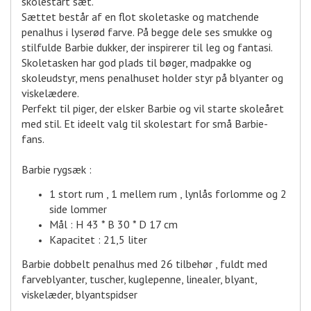
skolestart sæt.
Sættet består af en flot skoletaske og matchende
penalhus i lyserød farve. På begge dele ses smukke og
stilfulde Barbie dukker, der inspirerer til leg og fantasi.
Skoletasken har god plads til bøger, madpakke og
skoleudstyr, mens penalhuset holder styr på blyanter og
viskelædere.
Perfekt til piger, der elsker Barbie og vil starte skoleåret
med stil. Et ideelt valg til skolestart for små Barbie-
fans.
Barbie rygsæk :
1 stort rum , 1 mellem rum , lynlås forlomme og 2
side lommer
Mål : H 43 * B 30 * D 17 cm
Kapacitet : 21,5 liter
Barbie dobbelt penalhus med 26 tilbehør , fuldt med
farveblyanter, tuscher, kuglepenne, linealer, blyant,
viskelæder, blyantspidser