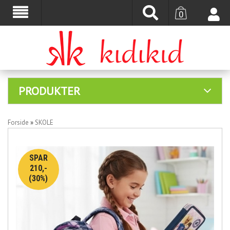
0
PRODUKTER
Forside
»
SKOLE
SPAR
210,-
(30%)