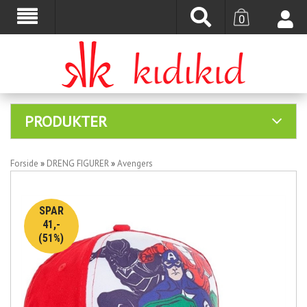
0
PRODUKTER
Forside
»
DRENG FIGURER
»
Avengers
SPAR
41,-
(51%)